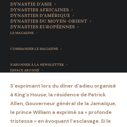
Jamaïque au menu
DYNASTIE D’ASIE
DYNASTIES AFRICAINES
d'adieu du duc et de la
DYNASTIES D’AMÉRIQUE
DYNASTIES DU MOYEN-ORIENT
duchesse de
DYNASTIES EUROPÉENNES
LE MAGAZINE
Cambridge
COMMANDER LE MAGAZINE
24 mars 2022
•
9 Minutes
S’ABONNER À LA NEWSLETTER
ESPACE ABONNÉ
S’exprimant lors du dîner d’adieu organisé
à King’s House, la résidence de Patrick
Allen, Gouverneur général de la Jamaïque,
le prince William a exprimé sa « profonde
tristesse » en évoquant l’esclavage. Si le