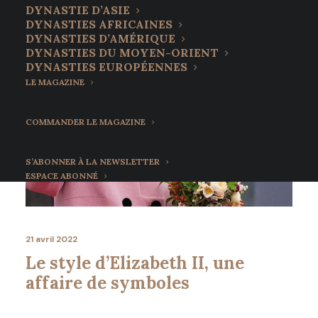
DYNASTIE D’ASIE
DYNASTIES AFRICAINES
DYNASTIES D’AMÉRIQUE
DYNASTIES DU MOYEN-ORIENT
DYNASTIES EUROPÉENNES
LE MAGAZINE
COMMANDER LE MAGAZINE
S’ABONNER À LA NEWSLETTER
ESPACE ABONNÉ
21 avril 2022
Le style d’Elizabeth II, une
affaire de symboles