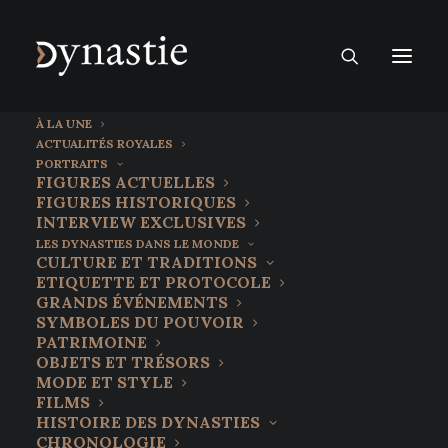
À LA UNE
ACTUALITÉS ROYALES
PORTRAITS
FIGURES ACTUELLES
FIGURES HISTORIQUES
INTERVIEW EXCLUSIVES
LES DYNASTIES DANS LE MONDE
CULTURE ET TRADITIONS
ETIQUETTE ET PROTOCOLE
GRANDS ÉVÉNEMENTS
SYMBOLES DU POUVOIR
PATRIMOINE
OBJETS ET TRÉSORS
14 novembre 2025
MODE ET STYLE
Elisabeth Vigée Le Brun,
FILMS
HISTOIRE DES DYNASTIES
l’élégance d’un siècle finissant
CHRONOLOGIE