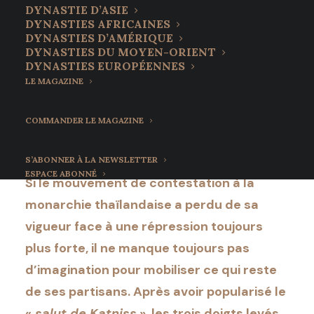
métal défie la
DYNASTIE D’ASIE
DYNASTIES AFRICAINES
monarchie
DYNASTIES D’AMÉRIQUE
DYNASTIES DU MOYEN-ORIENT
thaïlandaise
DYNASTIES EUROPÉENNES
LE MAGAZINE
15 février 2022
•
7 Minutes
COMMANDER LE MAGAZINE
S’ABONNER À LA NEWSLETTER
ESPACE ABONNÉ
Si le mouvement de contestation à la
monarchie thaïlandaise a perdu de sa
vigueur face à une répression toujours
plus forte, il ne manque toujours pas
d’imagination pour mobiliser ce qui reste
de ses partisans. Après avoir popularisé le
«
salut de Katniss
», les trois doigts levés