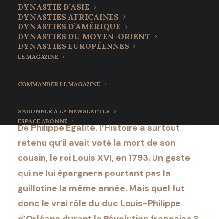
Philippe Égalité, son
DYNASTIE D’ASIE
DYNASTIES AFRICAINES
rôle dans la Révolution
DYNASTIES D’AMÉRIQUE
DYNASTIES DU MOYEN-ORIENT
française
DYNASTIES EUROPÉENNES
LE MAGAZINE
14 juillet 2022
•
17 Minutes
COMMANDER LE MAGAZINE
S’ABONNER À LA NEWSLETTER
ESPACE ABONNÉ
De Philippe Egalité, l’Histoire a surtout
retenu qu’il avait voté la mort de son
cousin, le roi Louis XVI, en 1793. Un geste
qui ne lui épargnera pourtant pas la
guillotine la même année. Mais quel fut
donc le vrai rôle du duc Louis-Philippe
d’Orléans durant la Révolution française ?