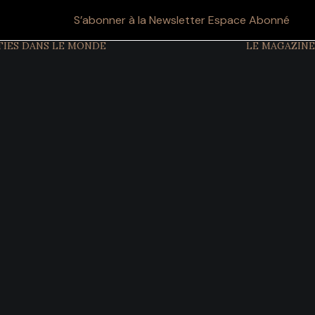
S’abonner à la Newsletter
Espace Abonné
TIES DANS LE MONDE
LE MAGAZINE
CULTURE ET
TRADITIONS
ETIQUETTE ET
PROTOCOLE
GRANDS
ÉVÉNEMENTS
SYMBOLES DU
POUVOIR
PATRIMOINE
OBJETS ET
TRÉSORS
MODE ET STYLE
FILMS
HISTOIRE DES
DYNASTIES
CHRONOLOGIE