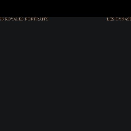
ÉS ROYALES
PORTRAITS
LES DYNAS
FIGURES
ACTUELLES
FIGURES
HISTORIQUES
INTERVIEW
EXCLUSIVES