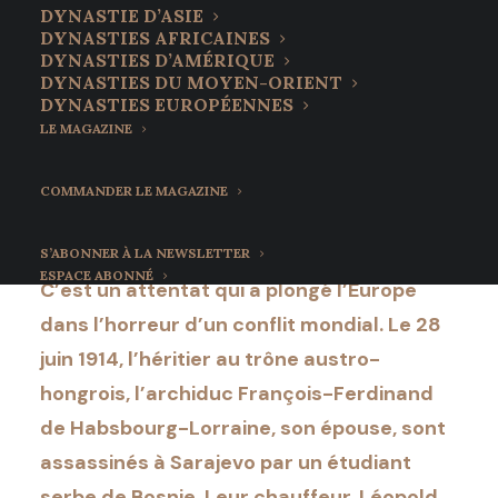
chauffeur de l'archiduc
DYNASTIE D’ASIE
DYNASTIES AFRICAINES
François-Ferdinand de
DYNASTIES D’AMÉRIQUE
DYNASTIES DU MOYEN-ORIENT
Habsbourg-Lorraine
DYNASTIES EUROPÉENNES
LE MAGAZINE
28 juin 2022
•
10 Minutes
COMMANDER LE MAGAZINE
S’ABONNER À LA NEWSLETTER
ESPACE ABONNÉ
C’est un attentat qui a plongé l’Europe
dans l’horreur d’un conflit mondial. Le 28
juin 1914, l’héritier au trône austro-
hongrois, l’archiduc François-Ferdinand
de Habsbourg-Lorraine, son épouse, sont
assassinés à Sarajevo par un étudiant
serbe de Bosnie. Leur chauffeur, Léopold