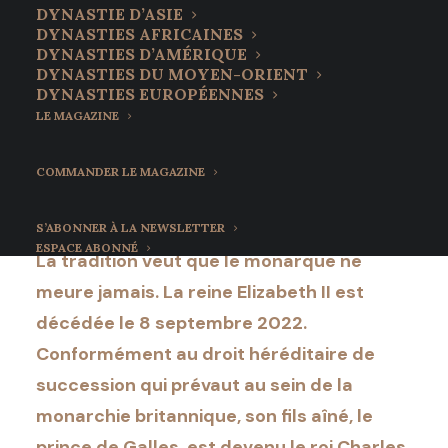
Le prince de Galles est
DYNASTIE D’ASIE
DYNASTIES AFRICAINES
devenu le roi Charles
DYNASTIES D’AMÉRIQUE
DYNASTIES DU MOYEN-ORIENT
III
DYNASTIES EUROPÉENNES
LE MAGAZINE
9 septembre 2022
•
7 Minutes
COMMANDER LE MAGAZINE
S’ABONNER À LA NEWSLETTER
ESPACE ABONNÉ
La tradition veut que le monarque ne
meure jamais. La reine Elizabeth II est
décédée le 8 septembre 2022.
Conformément au droit héréditaire de
succession qui prévaut au sein de la
monarchie britannique, son fils aîné, le
prince de Galles, est devenu le roi Charles