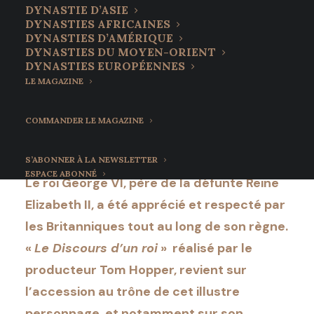
coeur des passionnés
DYNASTIE D’ASIE
DYNASTIES AFRICAINES
de la monarchie
DYNASTIES D’AMÉRIQUE
DYNASTIES DU MOYEN-ORIENT
britannique
DYNASTIES EUROPÉENNES
LE MAGAZINE
29 septembre 2022
•
11 Minutes
COMMANDER LE MAGAZINE
S’ABONNER À LA NEWSLETTER
ESPACE ABONNÉ
Le roi George VI, père de la défunte Reine
Elizabeth II, a été apprécié et respecté par
les Britanniques tout au long de son règne.
«
Le Discours d’un roi
» réalisé par le
producteur Tom Hopper, revient sur
l’accession au trône de cet illustre
personnage, et notamment sur son