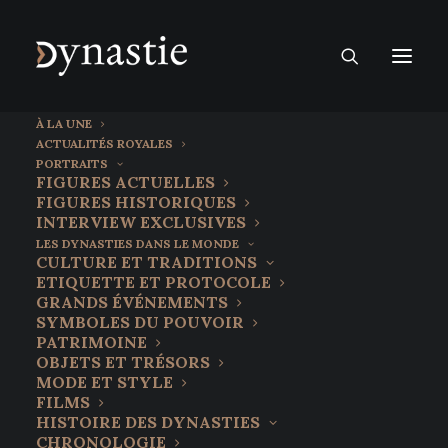
À LA UNE
ACTUALITÉS ROYALES
PORTRAITS
FIGURES ACTUELLES
FIGURES HISTORIQUES
INTERVIEW EXCLUSIVES
LES DYNASTIES DANS LE MONDE
CULTURE ET TRADITIONS
ETIQUETTE ET PROTOCOLE
GRANDS ÉVÉNEMENTS
SYMBOLES DU POUVOIR
PATRIMOINE
OBJETS ET TRÉSORS
Le Discours d'un roi,
MODE ET STYLE
FILMS
un film ancré dans le
HISTOIRE DES DYNASTIES
CHRONOLOGIE