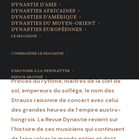
DYNASTIE D’ASIE
DYNASTIES AFRICAINES
Les Strauss, les kaisers
DYNASTIES D’AMÉRIQUE
DYNASTIES DU MOYEN-ORIENT
de la valse
DYNASTIES EUROPÉENNES
LE MAGAZINE
8 juin 2022
•
14 Minutes
COMMANDER LE MAGAZINE
S’ABONNER À LA NEWSLETTER
ESPACE ABONNÉ
Princes du rythme, maîtres de la clef de
sol, empereurs du solfège, le nom des
Strauss raisonne de concert avec celui
des grandes heures de l’empire austro-
hongrois. La Revue Dynastie revient sur
l’histoire de ces musiciens qui continuent
de faire valser le monde entier et dont