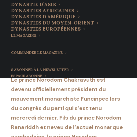
Le prince Norodom
DYNASTIE D’ASIE
DYNASTIES AFRICAINES
Chakravuth élu à la
DYNASTIES D’AMÉRIQUE
DYNASTIES DU MOYEN-ORIENT
tête du Funcinpec
DYNASTIES EUROPÉENNES
LE MAGAZINE
14 février 2022
•
5 Minutes
COMMANDER LE MAGAZINE
S’ABONNER À LA NEWSLETTER
ESPACE ABONNÉ
Le prince Norodom Chakravuth est
devenu officiellement président du
mouvement monarchiste Funcinpec lors
du congrès du parti qui s’est tenu
mercredi dernier. Fils du prince Norodom
Ranariddh et neveu de l’actuel monarque
cambodgien, le prince Norodom