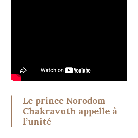
Le prince Norodom
Chakravuth appelle à
l’unité