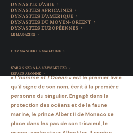
DYNASTIE D’ASIE
DYNASTIES AFRICAINES
Le prince Albert II, «
DYNASTIES D’AMÉRIQUE
DYNASTIES DU MOYEN-ORIENT
L’homme et l’Océan »
DYNASTIES EUROPÉENNES
LE MAGAZINE
19 juillet 2022
•
5 Minutes
COMMANDER LE MAGAZINE
S’ABONNER À LA NEWSLETTER
ESPACE ABONNÉ
«
L’homme et l’Océan
» est le premier livre
qu’il signe de son nom, écrit à la première
personne du singulier. Engagé dans la
protection des océans et de la faune
marine, le prince Albert II de Monaco se
place dans les pas de son trisaïeul, le
prince-explorateur Albert Ier. Il espère