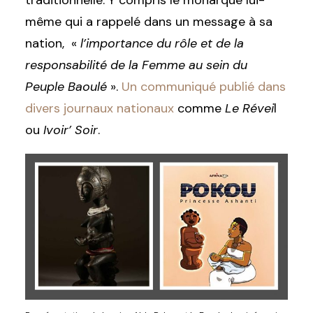
traditionnelle. Y compris le monarque lui-
même qui a rappelé dans un message à sa
nation, «
l’importance du rôle et de la
responsabilité de la Femme au sein du
Peuple Baoulé
».
Un communiqué publié dans
divers journaux nationaux
comme
Le Révei
l
ou
Ivoir’ Soir
.