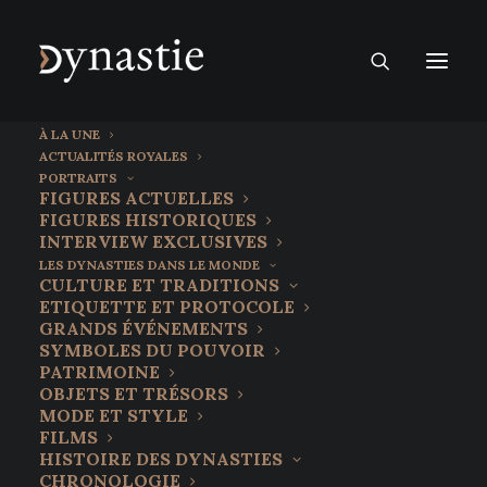
À LA UNE
ACTUALITÉS ROYALES
PORTRAITS
FIGURES ACTUELLES
FIGURES HISTORIQUES
INTERVIEW EXCLUSIVES
LES DYNASTIES DANS LE MONDE
CULTURE ET TRADITIONS
ETIQUETTE ET PROTOCOLE
GRANDS ÉVÉNEMENTS
SYMBOLES DU POUVOIR
PATRIMOINE
OBJETS ET TRÉSORS
La monarchie baoulé,
MODE ET STYLE
FILMS
héritage et
HISTOIRE DES DYNASTIES
CHRONOLOGIE