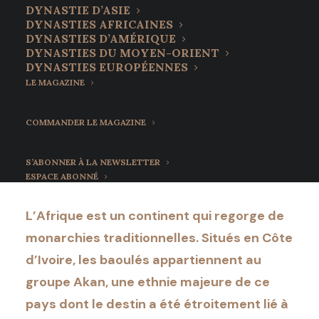
transmission
DYNASTIE D’ASIE
DYNASTIES AFRICAINES
matrilinéaire aux
DYNASTIES D’AMÉRIQUE
DYNASTIES DU MOYEN-ORIENT
sources de son pouvoir
DYNASTIES EUROPÉENNES
LE MAGAZINE
royal
COMMANDER LE MAGAZINE
13 mars 2022
•
9 Minutes
S’ABONNER À LA NEWSLETTER
ESPACE ABONNÉ
L’Afrique est un continent qui regorge de
monarchies traditionnelles. Situés en Côte
d’Ivoire, les baoulés appartiennent au
groupe Akan, une ethnie majeure de ce
pays dont le destin a été étroitement lié à