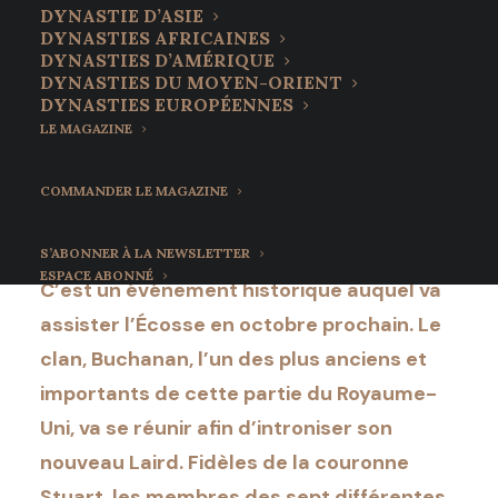
des Buchanan
DYNASTIE D’ASIE
DYNASTIES AFRICAINES
intronise son nouveau
DYNASTIES D’AMÉRIQUE
DYNASTIES DU MOYEN-ORIENT
Laird
DYNASTIES EUROPÉENNES
LE MAGAZINE
7 juin 2022
•
8 Minutes
COMMANDER LE MAGAZINE
S’ABONNER À LA NEWSLETTER
ESPACE ABONNÉ
C’est un événement historique auquel va
assister l’Écosse en octobre prochain. Le
clan, Buchanan, l’un des plus anciens et
importants de cette partie du Royaume-
Uni, va se réunir afin d’introniser son
nouveau Laird. Fidèles de la couronne
Stuart, les membres des sept différentes