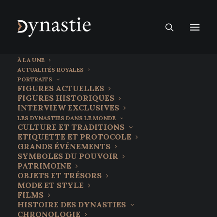
À LA UNE
ACTUALITÉS ROYALES
PORTRAITS
FIGURES ACTUELLES
FIGURES HISTORIQUES
INTERVIEW EXCLUSIVES
LES DYNASTIES DANS LE MONDE
CULTURE ET TRADITIONS
ETIQUETTE ET PROTOCOLE
GRANDS ÉVÉNEMENTS
SYMBOLES DU POUVOIR
PATRIMOINE
OBJETS ET TRÉSORS
Titre vacant depuis 4
MODE ET STYLE
FILMS
siècles, le clan écossais
HISTOIRE DES DYNASTIES
CHRONOLOGIE