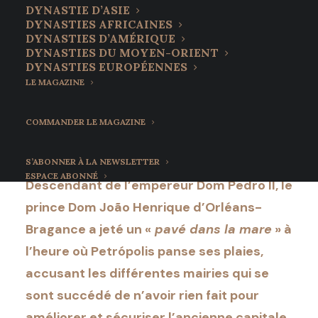
unis face à la tragédie
DYNASTIE D’ASIE
DYNASTIES AFRICAINES
qui touche la capitale
DYNASTIES D’AMÉRIQUE
DYNASTIES DU MOYEN-ORIENT
impériale
DYNASTIES EUROPÉENNES
LE MAGAZINE
21 février 2022
•
6 Minutes
COMMANDER LE MAGAZINE
S’ABONNER À LA NEWSLETTER
ESPACE ABONNÉ
Descendant de l’empereur Dom Pedro II, le
prince Dom João Henrique d’Orléans-
Bragance a jeté un «
pavé dans la mare
» à
l’heure où Petrópolis panse ses plaies,
accusant les différentes mairies qui se
sont succédé de n’avoir rien fait pour
améliorer et sécuriser l’ancienne capitale