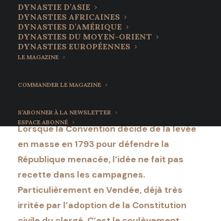
Les « amazones du roi
DYNASTIE D’ASIE
DYNASTIES AFRICAINES
», héroïnes de la
DYNASTIES D’AMÉRIQUE
DYNASTIES DU MOYEN-ORIENT
Vendée
DYNASTIES EUROPÉENNES
LE MAGAZINE
8 mars 2022
•
7 Minutes
COMMANDER LE MAGAZINE
S’ABONNER À LA NEWSLETTER
ESPACE ABONNÉ
Lorsque la Convention décide de la levée
en masse en 1793 pour défendre la
République menacée, l’idée ne fait pas
recette dans les campagnes.
Particulièrement en Vendée, déjà très
irritée par l’adoption de la Constitution
civile du clergé. C’est le soulèvement.