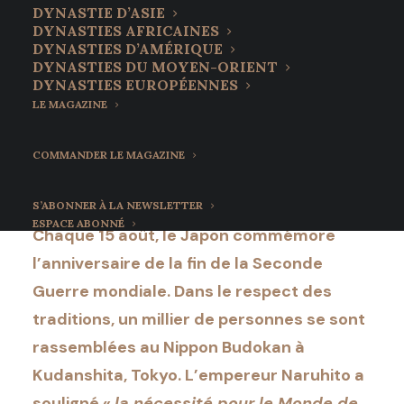
anniversaire de la
DYNASTIE D’ASIE
DYNASTIES AFRICAINES
capitulation du Soleil-
DYNASTIES D’AMÉRIQUE
DYNASTIES DU MOYEN-ORIENT
Levant
DYNASTIES EUROPÉENNES
LE MAGAZINE
15 août 2022
•
6 Minutes
COMMANDER LE MAGAZINE
S’ABONNER À LA NEWSLETTER
ESPACE ABONNÉ
Chaque 15 août, le Japon commémore
l’anniversaire de la fin de la Seconde
Guerre mondiale. Dans le respect des
traditions, un millier de personnes se sont
rassemblées au Nippon Budokan à
Kudanshita, Tokyo. L’empereur Naruhito a
souligné «
la nécessité pour le Monde de