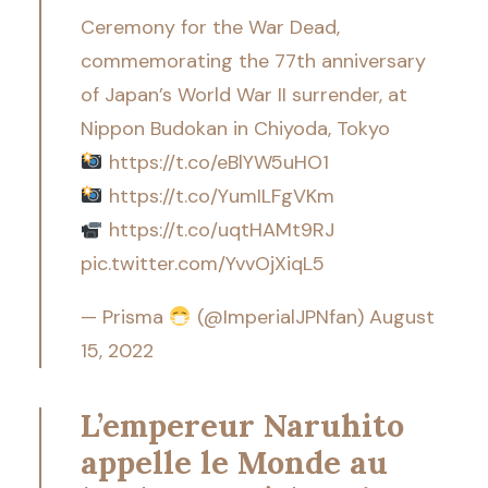
Ceremony for the War Dead,
commemorating the 77th anniversary
of Japan’s World War II surrender, at
Nippon Budokan in Chiyoda, Tokyo
https://t.co/eBlYW5uHO1
https://t.co/YumILFgVKm
https://t.co/uqtHAMt9RJ
pic.twitter.com/YvvOjXiqL5
— Prisma
(@ImperialJPNfan)
August
15, 2022
L’empereur Naruhito
appelle le Monde au