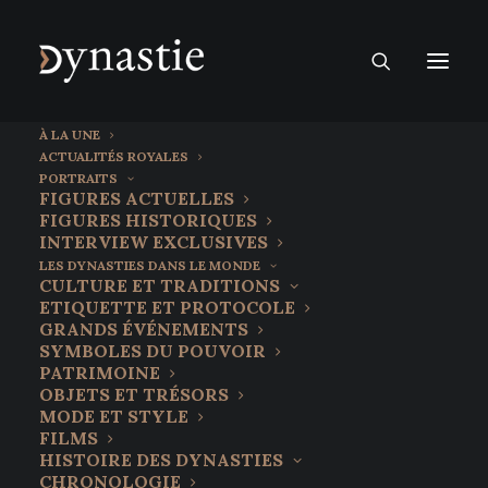
À LA UNE
ACTUALITÉS ROYALES
PORTRAITS
FIGURES ACTUELLES
FIGURES HISTORIQUES
INTERVIEW EXCLUSIVES
LES DYNASTIES DANS LE MONDE
CULTURE ET TRADITIONS
ETIQUETTE ET PROTOCOLE
GRANDS ÉVÉNEMENTS
SYMBOLES DU POUVOIR
PATRIMOINE
OBJETS ET TRÉSORS
L'empereur Naruhito
MODE ET STYLE
FILMS
commémore le 77ème
HISTOIRE DES DYNASTIES
CHRONOLOGIE