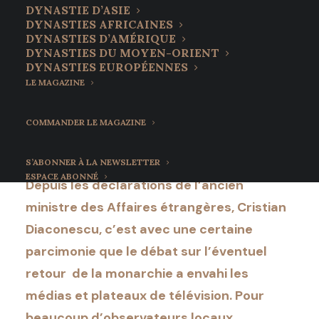
Roumanie
DYNASTIE D’ASIE
DYNASTIES AFRICAINES
prochainement
DYNASTIES D’AMÉRIQUE
DYNASTIES DU MOYEN-ORIENT
débattu au parlement
DYNASTIES EUROPÉENNES
LE MAGAZINE
13 décembre 2021
•
5 Minutes
COMMANDER LE MAGAZINE
S’ABONNER À LA NEWSLETTER
ESPACE ABONNÉ
Depuis les déclarations de l’ancien
ministre des Affaires étrangères, Cristian
Diaconescu, c’est avec une certaine
parcimonie que le débat sur l’éventuel
retour de la monarchie a envahi les
médias et plateaux de télévision. Pour
beaucoup d’observateurs locaux,