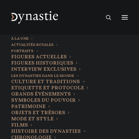
À LA UNE
ACTUALITÉS ROYALES
PORTRAITS
FIGURES ACTUELLES
FIGURES HISTORIQUES
INTERVIEW EXCLUSIVES
LES DYNASTIES DANS LE MONDE
CULTURE ET TRADITIONS
ETIQUETTE ET PROTOCOLE
GRANDS ÉVÉNEMENTS
SYMBOLES DU POUVOIR
PATRIMOINE
OBJETS ET TRÉSORS
Le retour de la
MODE ET STYLE
FILMS
monarchie en
HISTOIRE DES DYNASTIES
CHRONOLOGIE