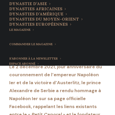
Le prince Alexandre de
DYNASTIE D’ASIE
DYNASTIES AFRICAINES
Serbie rend hommage
DYNASTIES D’AMÉRIQUE
DYNASTIES DU MOYEN-ORIENT
à Napoléon Ier
DYNASTIES EUROPÉENNES
LE MAGAZINE
8 décembre 2021
•
7 Minutes
COMMANDER LE MAGAZINE
S’ABONNER À LA NEWSLETTER
ESPACE ABONNÉ
Le 2 décembre 2021, jour anniversaire du
couronnement de l’empereur Napoléon
Ier et de la victoire d’Austerlitz, le prince
Alexandre de Serbie a rendu hommage à
Napoléon Ier sur sa page officielle
Facebook, rappelant les liens existants
entre le «
Petit Caporal
» et le fondateur