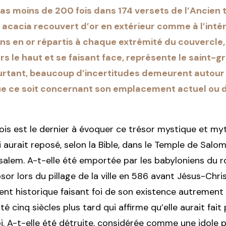
 pas moins de 200 fois dans 174 versets de l’Ancien
 acacia recouvert d’or en extérieur comme à l’intér
ns en or répartis à chaque extrémité du couvercle, 
s le haut et se faisant face, représente le saint-g
urtant, beaucoup d’incertitudes demeurent autour 
que ce soit concernant son emplacement actuel ou d
Rois est le dernier à évoquer ce trésor mystique et my
 aurait reposé, selon la Bible, dans le Temple de Salom
alem. A-t-elle été emportée par les babyloniens du r
 lors du pillage de la ville en 586 avant Jésus-Christ
t historique faisant foi de son existence autrement 
 cinq siècles plus tard qui affirme qu’elle aurait fait 
oi. A-t-elle été détruite, considérée comme une idole p