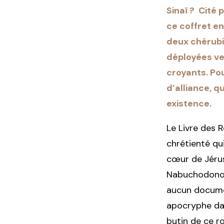
Sinaï ? Cité
ce coffret en
deux chérubi
déployées ver
croyants. Po
d’alliance, 
existence.
Le Livre des 
chrétienté qui
cœur de Jérus
Nabuchodonosor
aucun documen
apocryphe daté
butin de ce r