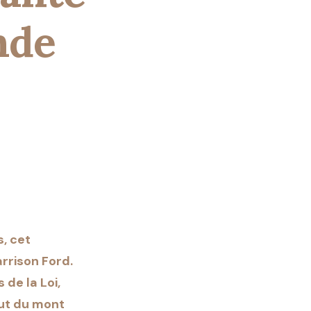
nde
s, cet
rrison Ford.
 de la Loi,
ut du mont