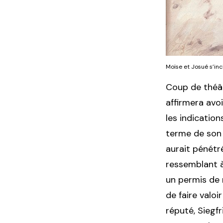
Moïse et Josué s’inc
Coup de théât
affirmera avoi
les indication
terme de son 
aurait pénétr
ressemblant à 
un permis de 
de faire valoi
réputé, Siegfri