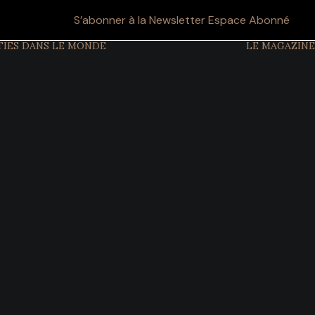
S’abonner à la Newsletter
Espace Abonné
TIES DANS LE MONDE
LE MAGAZINE
CULTURE ET
TRADITIONS
ETIQUETTE ET
PROTOCOLE
GRANDS
ÉVÉNEMENTS
SYMBOLES DU
POUVOIR
PATRIMOINE
OBJETS ET
TRÉSORS
MODE ET STYLE
FILMS
HISTOIRE DES
DYNASTIES
CHRONOLOGIE