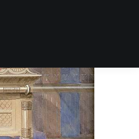
DYNASTIE D’ASIE
DYNASTIES
AFRICAINES
DYNASTIES
D’AMÉRIQUE
DYNASTIES DU
MOYEN-ORIENT
DYNASTIES
EUROPÉENNES