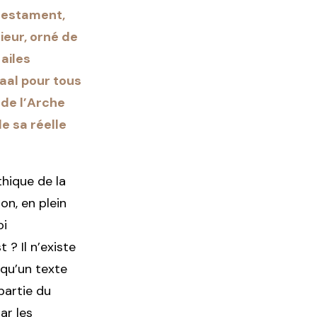
 testament,
ieur, orné de
ailes
raal pour tous
de l’Arche
e sa réelle
thique de la
on, en plein
oi
 ? Il n’existe
qu’un texte
partie du
ar les