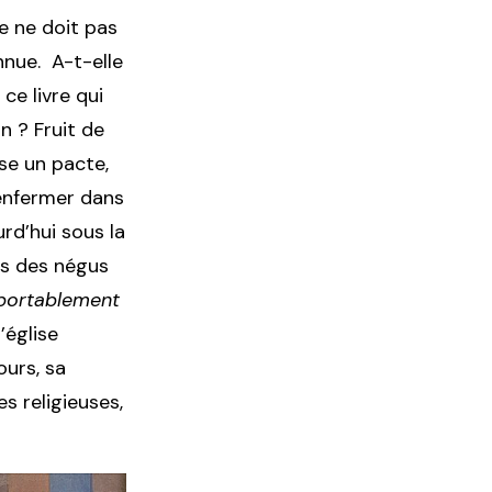
e ne doit pas
nnue. A-t-elle
ce livre qui
n ? Fruit de
ise un pacte,
’enfermer dans
rd’hui sous la
ms des négus
pportablement
l’église
ours, sa
s religieuses,