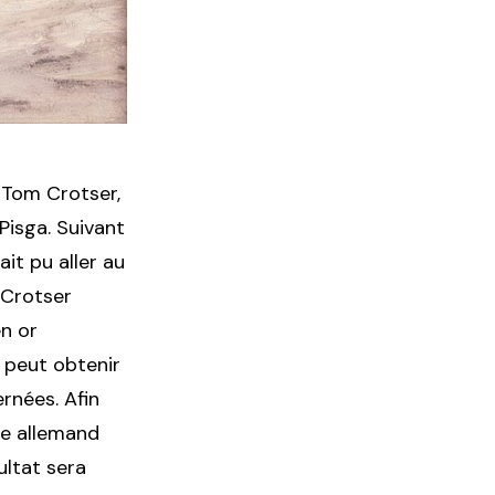
 Tom Crotser,
Pisga. Suivant
ait pu aller au
 Crotser
n or
e peut obtenir
rnées. Afin
gue allemand
sultat sera