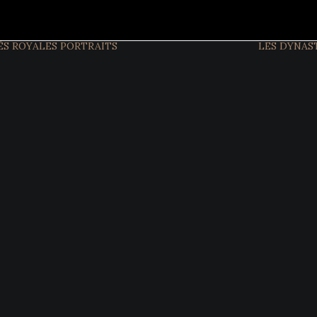
ÉS ROYALES
PORTRAITS
LES DYNAS
FIGURES
ACTUELLES
FIGURES
HISTORIQUES
INTERVIEW
EXCLUSIVES