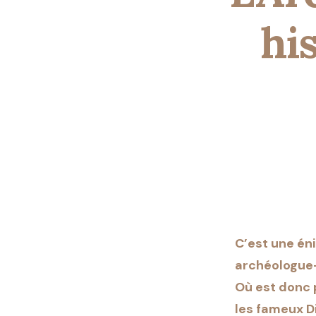
hi
C’est une éni
archéologue-
Où est donc p
les fameux 