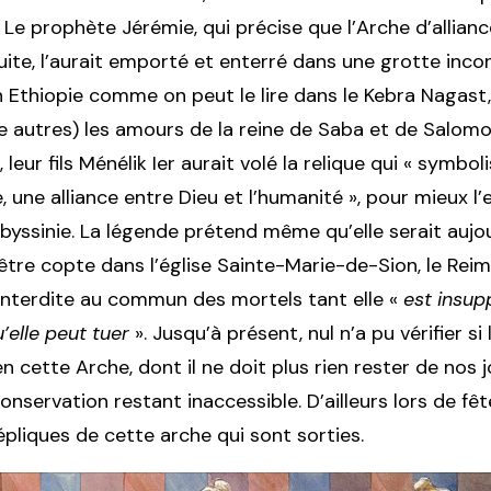
 Le prophète Jérémie, qui précise que l’Arche d’allianc
uite, l’aurait emporté et enterré dans une grotte inco
 Ethiopie comme on peut le lire dans le Kebra Nagast, 
e autres) les amours de la reine de Saba et de Salomo
, leur fils Ménélik Ier aurait volé la relique qui « symbol
 une alliance entre Dieu et l’humanité », pour mieux l
Abyssinie. La légende prétend même qu’elle serait aujou
être copte dans l’église Sainte-Marie-de-Sion, le Rei
 interdite au commun des mortels tant elle «
est insu
’elle peut tuer
». Jusqu’à présent, nul n’a pu vérifier si 
n cette Arche, dont il ne doit plus rien rester de nos j
servation restant inaccessible. D’ailleurs lors de fête
épliques de cette arche qui sont sorties.