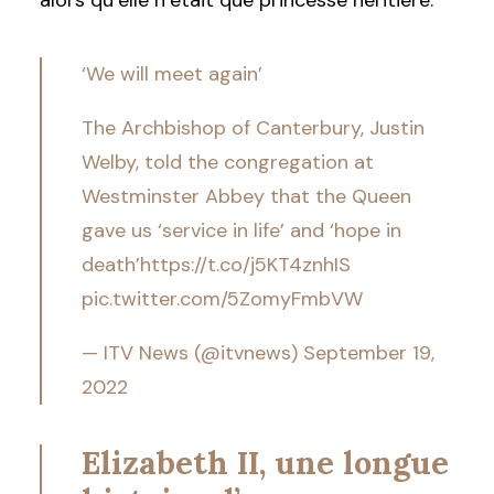
alors qu’elle n’était que princesse héritière.
‘We will meet again’
The Archbishop of Canterbury, Justin
Welby, told the congregation at
Westminster Abbey that the Queen
gave us ‘service in life’ and ‘hope in
death’
https://t.co/j5KT4znhIS
pic.twitter.com/5ZomyFmbVW
— ITV News (@itvnews)
September 19,
2022
Elizabeth II, une longue