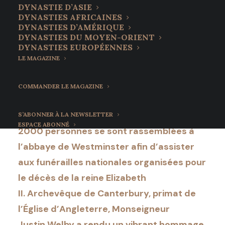
archevêque de
DYNASTIE D’ASIE
DYNASTIES AFRICAINES
Canterbury : « Nous
DYNASTIES D’AMÉRIQUE
DYNASTIES DU MOYEN-ORIENT
nous reverrons ! »
DYNASTIES EUROPÉENNES
LE MAGAZINE
20 septembre 2022
•
8 Minutes
COMMANDER LE MAGAZINE
S’ABONNER À LA NEWSLETTER
ESPACE ABONNÉ
2000 personnes se sont rassemblées à
l’abbaye de Westminster afin d’assister
aux funérailles nationales organisées pour
le décès de la reine Elizabeth
II. Archevêque de Canterbury, primat de
l’Église d’Angleterre, Monseigneur
Justin Welby a rendu un vibrant hommage