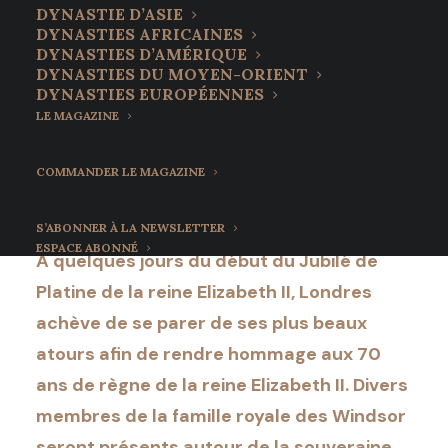
programme du Jubilé
DYNASTIE D’ASIE
DYNASTIES AFRICAINES
de Platine de la reine
DYNASTIES D’AMÉRIQUE
DYNASTIES DU MOYEN-ORIENT
Elizabeth II
DYNASTIES EUROPÉENNES
LE MAGAZINE
27 mai 2022
•
9 Minutes
COMMANDER LE MAGAZINE
S’ABONNER À LA NEWSLETTER
ESPACE ABONNÉ
A quelques jours du début du Jubilé de
Platine de la reine Elizabeth II, Londres
achève de se parer de ses plus beaux
atours afin de rendre hommage aux 70
ans de règne de la reine Elizabeth II. Divers
membres de la famille royale des Windsor
seront présents autour de la souveraine