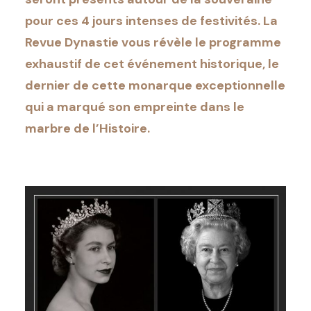
pour ces 4 jours intenses de festivités. La
Revue Dynastie vous révèle le programme
exhaustif de cet événement historique, le
dernier de cette monarque exceptionnelle
qui a marqué son empreinte dans le
marbre de l’Histoire.