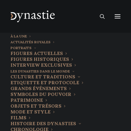
À LA UNE
ACTUALITÉS ROYALES
PORTRAITS
FIGURES ACTUELLES
FIGURES HISTORIQUES
INTERVIEW EXCLUSIVES
LES DYNASTIES DANS LE MONDE
CULTURE ET TRADITIONS
ETIQUETTE ET PROTOCOLE
GRANDS ÉVÉNEMENTS
SYMBOLES DU POUVOIR
PATRIMOINE
OBJETS ET TRÉSORS
25 juin 2026
MODE ET STYLE
L’Iran à l’heure des choix : les
FILMS
HISTOIRE DES DYNASTIES
confidences du prince Davoud
CHRONOLOGIE