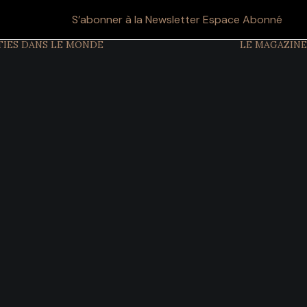
S’abonner à la Newsletter
Espace Abonné
TIES DANS LE MONDE
LE MAGAZINE
CULTURE ET
TRADITIONS
ETIQUETTE ET
PROTOCOLE
GRANDS
ÉVÉNEMENTS
SYMBOLES DU
POUVOIR
PATRIMOINE
OBJETS ET
TRÉSORS
MODE ET STYLE
FILMS
HISTOIRE DES
DYNASTIES
CHRONOLOGIE