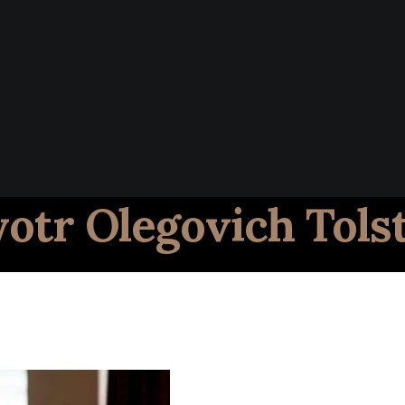
otr Olegovich Tols