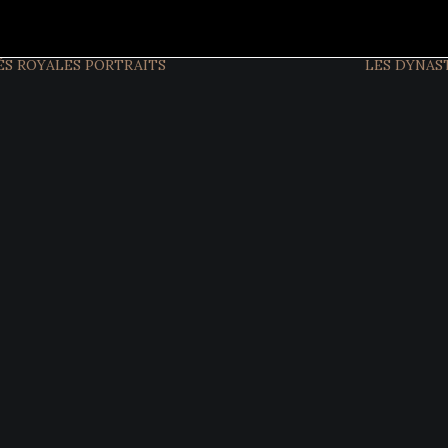
ÉS ROYALES
PORTRAITS
LES DYNAS
FIGURES
ACTUELLES
FIGURES
HISTORIQUES
INTERVIEW
EXCLUSIVES