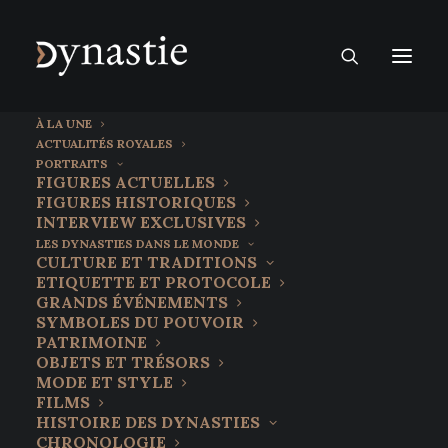
À LA UNE
ACTUALITÉS ROYALES
PORTRAITS
FIGURES ACTUELLES
FIGURES HISTORIQUES
INTERVIEW EXCLUSIVES
LES DYNASTIES DANS LE MONDE
CULTURE ET TRADITIONS
ETIQUETTE ET PROTOCOLE
GRANDS ÉVÉNEMENTS
SYMBOLES DU POUVOIR
PATRIMOINE
OBJETS ET TRÉSORS
19 avril 2022
MODE ET STYLE
Les Obrénovitch, l’autre famille
FILMS
HISTOIRE DES DYNASTIES
royale de Serbie
CHRONOLOGIE