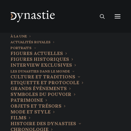
À LA UNE
ACTUALITÉS ROYALES
PORTRAITS
FIGURES ACTUELLES
FIGURES HISTORIQUES
INTERVIEW EXCLUSIVES
LES DYNASTIES DANS LE MONDE
CULTURE ET TRADITIONS
ETIQUETTE ET PROTOCOLE
GRANDS ÉVÉNEMENTS
SYMBOLES DU POUVOIR
PATRIMOINE
OBJETS ET TRÉSORS
23 février 2022
MODE ET STYLE
Julia Domna, l’impératrice
FILMS
HISTOIRE DES DYNASTIES
venue du Levant
CHRONOLOGIE