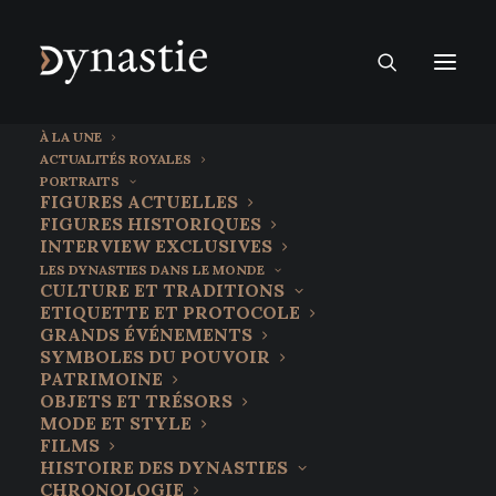
À LA UNE
ACTUALITÉS ROYALES
PORTRAITS
FIGURES ACTUELLES
FIGURES HISTORIQUES
INTERVIEW EXCLUSIVES
LES DYNASTIES DANS LE MONDE
CULTURE ET TRADITIONS
ETIQUETTE ET PROTOCOLE
GRANDS ÉVÉNEMENTS
SYMBOLES DU POUVOIR
PATRIMOINE
OBJETS ET TRÉSORS
20 mars 2022
MODE ET STYLE
La monarchie irakienne, une
FILMS
HISTOIRE DES DYNASTIES
histoire tumultueuse
CHRONOLOGIE