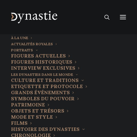
À LA UNE
ACTUALITÉS ROYALES
PORTRAITS
FIGURES ACTUELLES
FIGURES HISTORIQUES
INTERVIEW EXCLUSIVES
LES DYNASTIES DANS LE MONDE
CULTURE ET TRADITIONS
ETIQUETTE ET PROTOCOLE
GRANDS ÉVÉNEMENTS
SYMBOLES DU POUVOIR
PATRIMOINE
OBJETS ET TRÉSORS
18 septembre 2025
MODE ET STYLE
Jean-Philippe Carpentier :
FILMS
HISTOIRE DES DYNASTIES
Descendant de Charles X,
CHRONOLOGIE