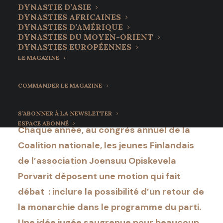
du Joensuu Opiskevela
DYNASTIE D’ASIE
DYNASTIES AFRICAINES
Porvarit demandent le
DYNASTIES D’AMÉRIQUE
DYNASTIES DU MOYEN-ORIENT
retour de la monarchie
DYNASTIES EUROPÉENNES
LE MAGAZINE
19 août 2022
•
12 Minutes
COMMANDER LE MAGAZINE
S’ABONNER À LA NEWSLETTER
ESPACE ABONNÉ
Chaque année, au congrès annuel de la
Coalition nationale, les jeunes Finlandais
de l’association Joensuu Opiskevela
Porvarit déposent une motion qui fait
débat : inclure la possibilité d’un retour de
la monarchie dans le programme du parti.
Une idée jugée saugrenue pour beaucoup,