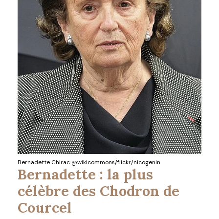
Bernadette Chirac @wikicommons/flickr/nicogenin
Bernadette : la plus
célèbre des Chodron de
Courcel