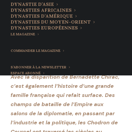
lignée française au
DYNASTIE D’ASIE
DYNASTIES AFRICAINES
cœur de l'histoire
DYNASTIES D’AMÉRIQUE
DYNASTIES DU MOYEN-ORIENT
nationale
DYNASTIES EUROPÉENNES
LE MAGAZINE
6 juin 2026
•
11 Minutes
COMMANDER LE MAGAZINE
S’ABONNER À LA NEWSLETTER
ESPACE ABONNÉ
Avec la disparition de Bernadette Chirac,
c’est également l’histoire d’une grande
famille française qui refait surface. Des
champs de bataille de l’Empire aux
salons de la diplomatie, en passant par
l’industrie et la politique, les Chodron de
Courcel ont traversé les siècles au