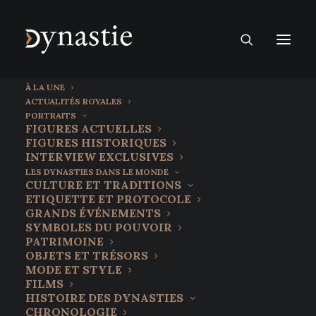
À LA UNE
ACTUALITÉS ROYALES
PORTRAITS
FIGURES ACTUELLES
FIGURES HISTORIQUES
INTERVIEW EXCLUSIVES
LES DYNASTIES DANS LE MONDE
CULTURE ET TRADITIONS
ETIQUETTE ET PROTOCOLE
GRANDS ÉVÉNEMENTS
SYMBOLES DU POUVOIR
PATRIMOINE
OBJETS ET TRÉSORS
Les Chodron de
MODE ET STYLE
FILMS
Courcel : une vieille
HISTOIRE DES DYNASTIES
CHRONOLOGIE