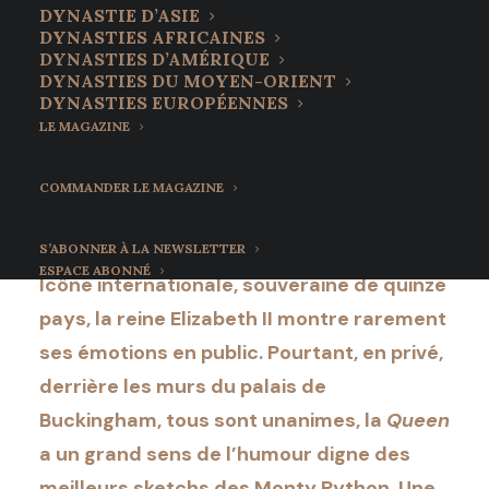
DYNASTIE D’ASIE
DYNASTIES AFRICAINES
La reine Elizabeth II,
DYNASTIES D’AMÉRIQUE
DYNASTIES DU MOYEN-ORIENT
un humour so british !
DYNASTIES EUROPÉENNES
LE MAGAZINE
30 mai 2022
•
8 Minutes
COMMANDER LE MAGAZINE
S’ABONNER À LA NEWSLETTER
ESPACE ABONNÉ
Icône internationale, souveraine de quinze
pays, la reine Elizabeth II montre rarement
ses émotions en public. Pourtant, en privé,
derrière les murs du palais de
Buckingham, tous sont unanimes, la
Queen
a un grand sens de l’humour digne des
meilleurs sketchs des Monty Python. Une