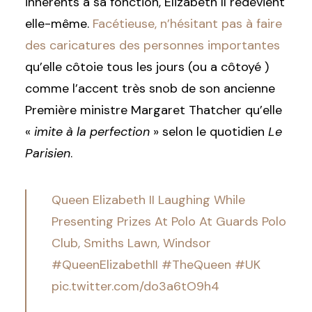
inhérents à sa fonction, Elizabeth II redevient
elle-même.
Facétieuse, n’hésitant pas à faire
des caricatures des personnes importantes
qu’elle côtoie tous les jours (ou a côtoyé )
comme l’accent très snob de son ancienne
Première ministre Margaret Thatcher qu’elle
«
imite à la perfection
» selon le quotidien
Le
Parisien
.
Queen Elizabeth II Laughing While
Presenting Prizes At Polo At Guards Polo
Club, Smiths Lawn, Windsor
#QueenElizabethII
#TheQueen
#UK
pic.twitter.com/do3a6tO9h4