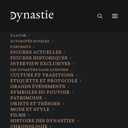
À LA UNE
ACTUALITÉS ROYALES
PORTRAITS
FIGURES ACTUELLES
FIGURES HISTORIQUES
INTERVIEW EXCLUSIVES
LES DYNASTIES DANS LE MONDE
CULTURE ET TRADITIONS
ETIQUETTE ET PROTOCOLE
GRANDS ÉVÉNEMENTS
SYMBOLES DU POUVOIR
PATRIMOINE
OBJETS ET TRÉSORS
6 septembre 2025
MODE ET STYLE
Le prince Hisahito, l’avenir du
FILMS
HISTOIRE DES DYNASTIES
trône du Chrysanthème
CHRONOLOGIE