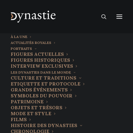
À LA UNE
ACTUALITÉS ROYALES
PORTRAITS
FIGURES ACTUELLES
FIGURES HISTORIQUES
INTERVIEW EXCLUSIVES
LES DYNASTIES DANS LE MONDE
CULTURE ET TRADITIONS
ETIQUETTE ET PROTOCOLE
GRANDS ÉVÉNEMENTS
SYMBOLES DU POUVOIR
PATRIMOINE
OBJETS ET TRÉSORS
8 novembre 2021
MODE ET STYLE
Les Hongrois, nostalgiques des
FILMS
HISTOIRE DES DYNASTIES
Habsbourg
CHRONOLOGIE