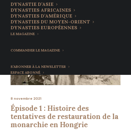
DYNASTIE D’ASIE
DYNASTIES AFRICAINES
DYNASTIES D’AMÉRIQUE
DYNASTIES DU MOYEN-ORIENT
DYNASTIES EUROPÉENNES
LE MAGAZINE
COMMANDER LE MAGAZINE
S’ABONNER À LA NEWSLETTER
ESPACE ABONNÉ
8 novembre 2021
Épisode 1 : Histoire des
tentatives de restauration de la
monarchie en Hongrie