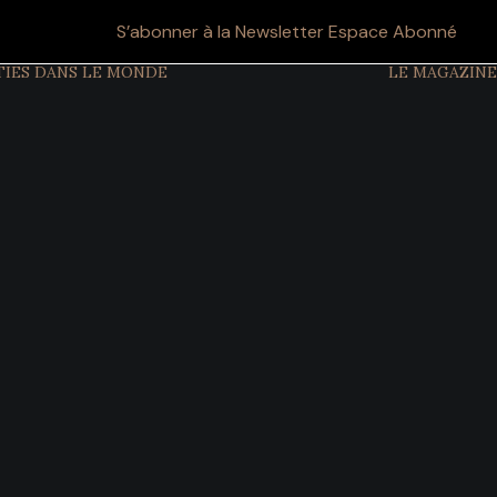
S’abonner à la Newsletter
Espace Abonné
TIES DANS LE MONDE
LE MAGAZINE
CULTURE ET
TRADITIONS
ETIQUETTE ET
PROTOCOLE
GRANDS
ÉVÉNEMENTS
SYMBOLES DU
POUVOIR
PATRIMOINE
OBJETS ET
TRÉSORS
MODE ET STYLE
FILMS
HISTOIRE DES
DYNASTIES
CHRONOLOGIE