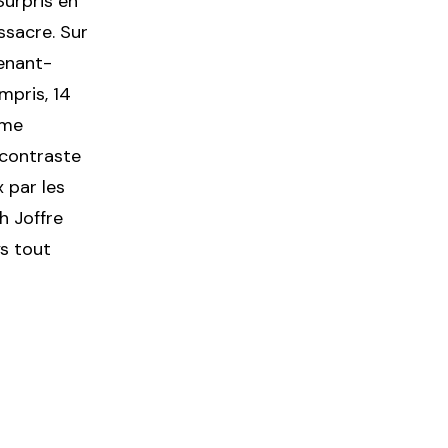
Surpris en
ssacre. Sur
enant-
mpris, 14
mme
 contraste
x par les
h Joffre
ys tout