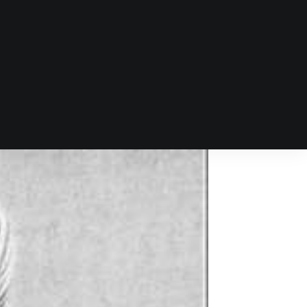
DYNASTIE D’ASIE
DYNASTIES
AFRICAINES
DYNASTIES
D’AMÉRIQUE
DYNASTIES DU
MOYEN-ORIENT
DYNASTIES
EUROPÉENNES