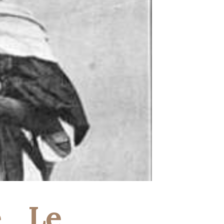
.. Le