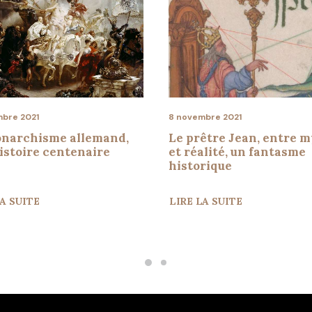
bre 2021
8 novembre 2021
narchisme allemand,
Le prêtre Jean, entre 
istoire centenaire
et réalité, un fantasme
historique
LA SUITE
LIRE LA SUITE