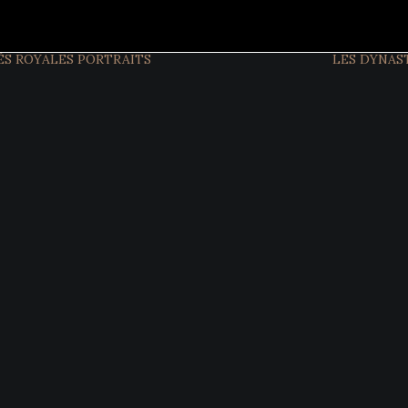
ÉS ROYALES
PORTRAITS
LES DYNAS
FIGURES
ACTUELLES
FIGURES
HISTORIQUES
INTERVIEW
EXCLUSIVES