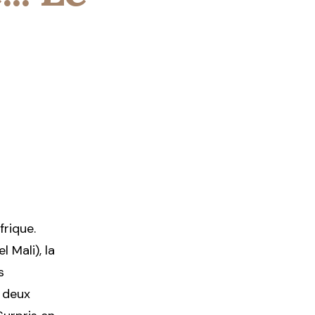
frique.
 Mali), la
s
 deux