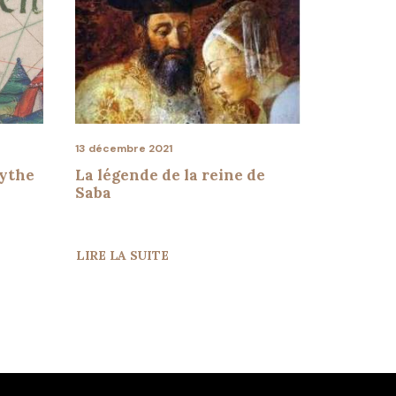
13 décembr
13 décembre 2021
Un jour,
mythe
La légende de la reine de
novembr
Saba
LIRE LA SUITE
LIRE LA 