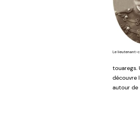
Le lieutenant-
touaregs.
découvre l
autour de