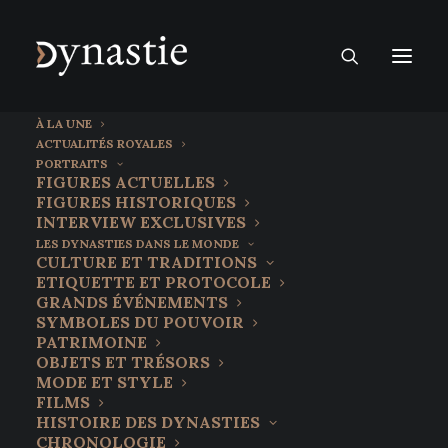
À LA UNE
ACTUALITÉS ROYALES
PORTRAITS
FIGURES ACTUELLES
FIGURES HISTORIQUES
INTERVIEW EXCLUSIVES
LES DYNASTIES DANS LE MONDE
CULTURE ET TRADITIONS
ETIQUETTE ET PROTOCOLE
GRANDS ÉVÉNEMENTS
SYMBOLES DU POUVOIR
PATRIMOINE
OBJETS ET TRÉSORS
11 mai 2022
MODE ET STYLE
Le Train royal suscite
FILMS
HISTOIRE DES DYNASTIES
l’enthousiasme pour le Jour de
CHRONOLOGIE