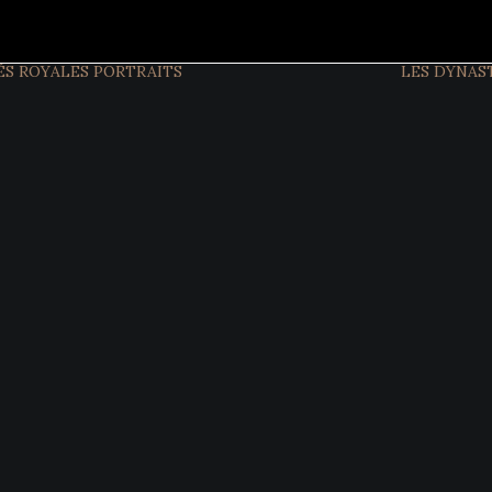
ÉS ROYALES
PORTRAITS
LES DYNAS
FIGURES
ACTUELLES
FIGURES
HISTORIQUES
INTERVIEW
EXCLUSIVES