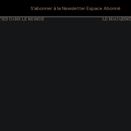
S’abonner à la Newsletter
Espace Abonné
TIES DANS LE MONDE
LE MAGAZINE
CULTURE ET
TRADITIONS
ETIQUETTE ET
PROTOCOLE
GRANDS
ÉVÉNEMENTS
SYMBOLES DU
POUVOIR
PATRIMOINE
OBJETS ET
TRÉSORS
MODE ET STYLE
FILMS
HISTOIRE DES
DYNASTIES
CHRONOLOGIE