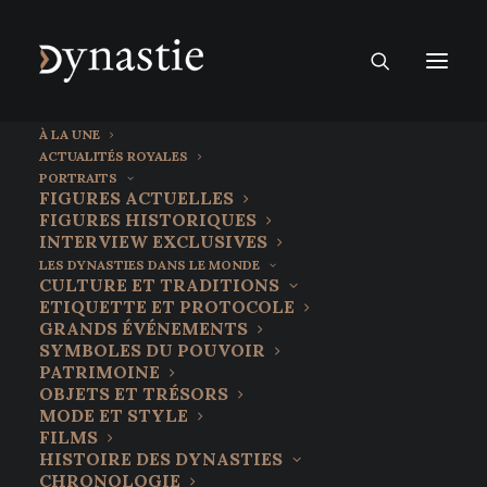
À LA UNE
ACTUALITÉS ROYALES
PORTRAITS
FIGURES ACTUELLES
FIGURES HISTORIQUES
INTERVIEW EXCLUSIVES
LES DYNASTIES DANS LE MONDE
CULTURE ET TRADITIONS
ETIQUETTE ET PROTOCOLE
GRANDS ÉVÉNEMENTS
SYMBOLES DU POUVOIR
PATRIMOINE
OBJETS ET TRÉSORS
26 juin 2026
MODE ET STYLE
Dionysos Inca Yupanqui :
FILMS
HISTOIRE DES DYNASTIES
Quand l’Amérique du Sud
CHRONOLOGIE