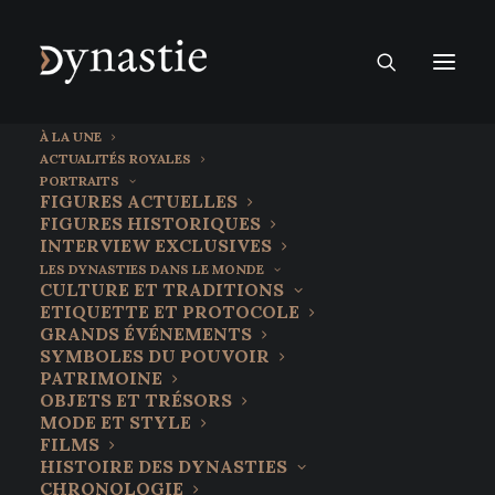
À LA UNE
ACTUALITÉS ROYALES
PORTRAITS
FIGURES ACTUELLES
FIGURES HISTORIQUES
INTERVIEW EXCLUSIVES
LES DYNASTIES DANS LE MONDE
CULTURE ET TRADITIONS
ETIQUETTE ET PROTOCOLE
GRANDS ÉVÉNEMENTS
SYMBOLES DU POUVOIR
PATRIMOINE
OBJETS ET TRÉSORS
3 juillet 2026
MODE ET STYLE
Auguste Escoffier : Maître de la
FILMS
HISTOIRE DES DYNASTIES
cuisine moderne
CHRONOLOGIE