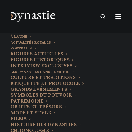
À LA UNE
ACTUALITÉS ROYALES
PORTRAITS
FIGURES ACTUELLES
FIGURES HISTORIQUES
INTERVIEW EXCLUSIVES
LES DYNASTIES DANS LE MONDE
CULTURE ET TRADITIONS
ETIQUETTE ET PROTOCOLE
GRANDS ÉVÉNEMENTS
SYMBOLES DU POUVOIR
PATRIMOINE
OBJETS ET TRÉSORS
3 mars 2026
MODE ET STYLE
Ferdinand Paléologue, l’ultime
FILMS
HISTOIRE DES DYNASTIES
écho de Byzance à l’île de la
CHRONOLOGIE