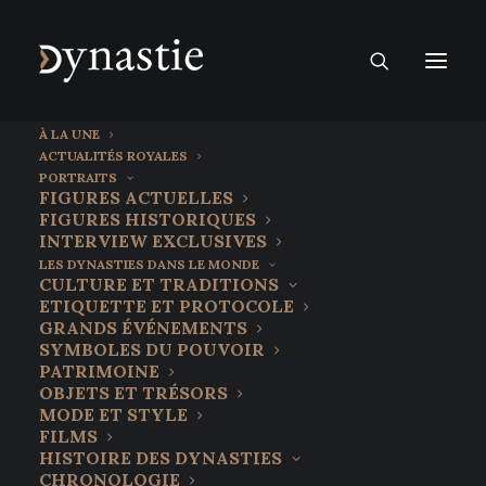
À LA UNE
ACTUALITÉS ROYALES
PORTRAITS
FIGURES ACTUELLES
FIGURES HISTORIQUES
INTERVIEW EXCLUSIVES
LES DYNASTIES DANS LE MONDE
CULTURE ET TRADITIONS
ETIQUETTE ET PROTOCOLE
GRANDS ÉVÉNEMENTS
SYMBOLES DU POUVOIR
PATRIMOINE
OBJETS ET TRÉSORS
14 octobre 2025
MODE ET STYLE
Les Guinness : la dynastie de la
FILMS
HISTOIRE DES DYNASTIES
bière où la fortune oblige
CHRONOLOGIE