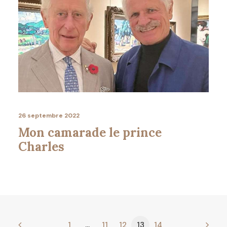
26 septembre 2022
Mon camarade le prince
Charles
1
…
11
12
13
14